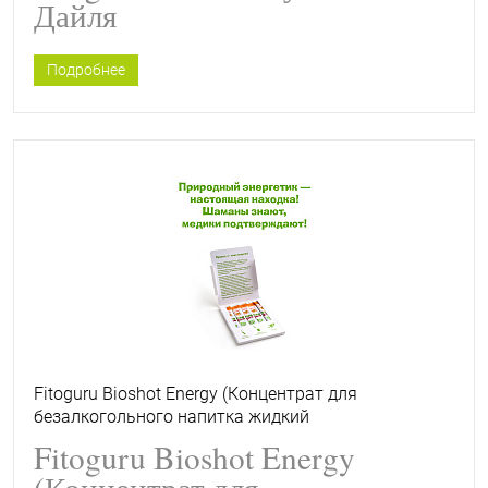
Дайля
Подробнее
Fitoguru Bioshot Energy (Концентрат для
безалкогольного напитка жидкий
низкокалорийный Фитогуру Биошот Энерджи
Fitoguru Bioshot Energy
Женьшень) 5 шт
(Концентрат для