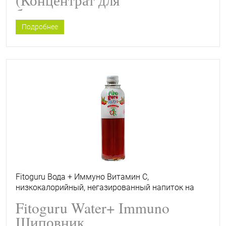
безалкогольного напитка
жидкий низкокалорийный
Подробнее
Фитогуру Биошот Энерджи
Женьшень)
Fitoguru Вода + Иммуно Витамин С,
низкокалорийный, негазированный напиток на
растительном сырье
Fitoguru Water+ Immuno
Шиповник