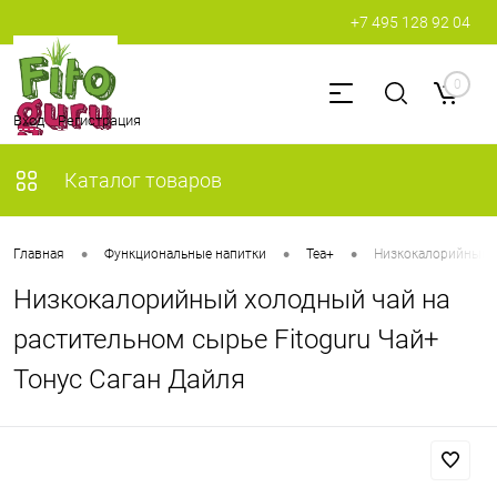
+7 495 128 92 04
0
Вход
Регистрация
Каталог товаров
•
•
•
Главная
Функциональные напитки
Tea+
Низкокалорийный х
Низкокалорийный холодный чай на
растительном сырье Fitoguru Чай+
Тонус Саган Дайля