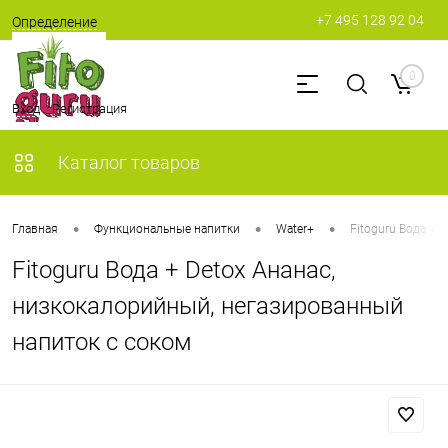
+7 495 128 92 04
Определение
0
Вход
Регистрация
Каталог товаров
•
•
•
Главная
Функциональные напитки
Water+
Fitoguru Вода + 
Fitoguru Вода + Detox Ананас,
низкокалорийный, негазированный
напиток с соком